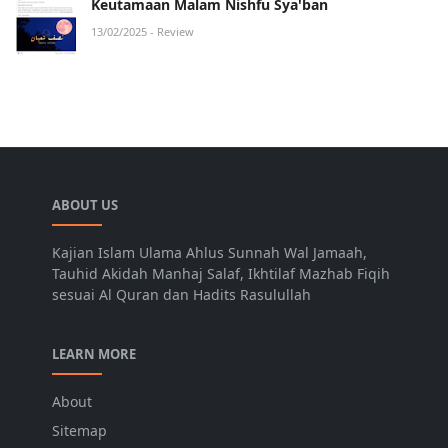
Keutamaan Malam Nishfu Sya'ban
13/02/2025
- Review
ABOUT US
Kajian Islam Ulama Ahlus Sunnah Wal Jamaah,
Tauhid Akidah Manhaj Salaf, Ikhtilaf Mazhab Fiqih
sesuai Al Quran dan Hadits Rasulullah
LEARN MORE
About
Sitemap