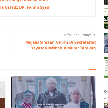
ma Ustadz DR. Fahmi Syam
Info Sebelumnya
Majelis Simaan Quran Di Sekretariat
Yayasan Misbahul Munir Tarakan
KA