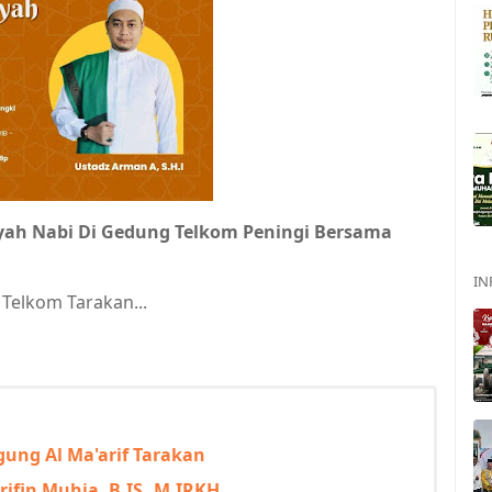
ah Nabi Di Gedung Telkom Peningi Bersama
IN
 Telkom Tarakan...
gung Al Ma'arif Tarakan
ifin Muhja, B.IS.,M.IRKH