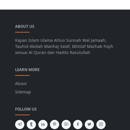
ABOUT US
Kajian Islam Ulama Ahlus Sunnah Wal Jamaah,
Tauhid Akidah Manhaj Salaf, Ikhtilaf Mazhab Fiqih
sesuai Al Quran dan Hadits Rasulullah
LEARN MORE
About
Sitemap
FOLLOW US